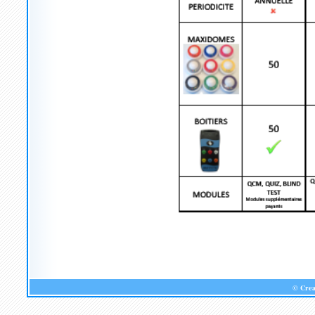
© Cre